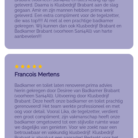
geleverd. Daarna is Klusbedrjjf Brabant aan de slag
gegaan. Amir en zijn mannen hebben prima werk
geleverd. Een extra compliment voor de tegelzetter,
die was top!!!! Al met al een prachtige badkamer
gekregen. Wij kunnen dan ook Klusbedrijf Brabant en
Badkamer Brabant (voorheen Sani4All) van harte
aanbevelen!!!
Francois Mertens
Badkamer en toilet laten renoveren,prima advies
hierin gekregen door Desiree van Badkamer Brabant
(voorheen Sani4All). Uitvoering door Klusbedrijf
Brabant: Deze heeft onze badkamer en toilet prachtig
gerenoveerd! Het team werkte professioneel en met
oog voor detail. Vooral Lika, de tegelzetter, verdient
een groot compliment; zijn vakmanschap heeft onze
badkamer omgetoverd tot een stijlvolle ruimte waar
we dagelijks van genieten. Voor wie zoekt naar een
betrouwbaar en vakkundig klusbedrijf: Klusbedrijf
Brabant is absoluut een aanrader! Bedankt voor het