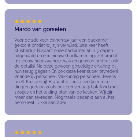
Marco van gorselen
Voor de 2de keer binnen 1.5 jaar een badkamer
gekocht omdat wij zijn verhuisd. 1ste keer heeft
Klusbedrijf Brabant onze badkamer er in 5 dagen
uitgehaald en een nieuwe badkamer ingezet omdat
mij vrouw hoogzwanger was en gewoon perfect ook
de details! Na deze gewoon geweldige ervaring bij
hun terug gegaan En ook deze keer super tevreden!
Vriendelijk personeel. Vakkundig personeel. Tevens
heeft Klusbedrijf Brabant bij ons deze keer meer
dingen gedaan zoals ook een verlaagd plafond met
spotjes en het leiding plan van de keuken. Wij zijn
meer dan tevreden. Nogmaals bedankt aan al het
personeel. Dikke aanrader!