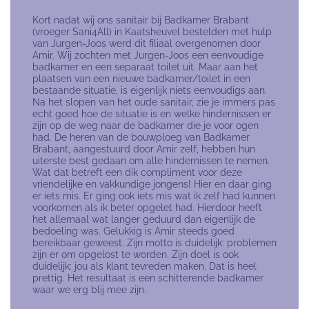
Kort nadat wij ons sanitair bij Badkamer Brabant
(vroeger Sani4All) in Kaatsheuvel bestelden met hulp
van Jurgen-Joos werd dit filiaal overgenomen door
Amir. Wij zochten met Jurgen-Joos een eenvoudige
badkamer en een separaat toilet uit. Maar aan het
plaatsen van een nieuwe badkamer/toilet in een
bestaande situatie, is eigenlijk niets eenvoudigs aan.
Na het slopen van het oude sanitair, zie je immers pas
echt goed hoe de situatie is en welke hindernissen er
zijn op de weg naar de badkamer die je voor ogen
had. De heren van de bouwploeg van Badkamer
Brabant, aangestuurd door Amir zelf, hebben hun
uiterste best gedaan om alle hindernissen te nemen.
Wat dat betreft een dik compliment voor deze
vriendelijke en vakkundige jongens! Hier en daar ging
er iets mis. Er ging ook iets mis wat ik zelf had kunnen
voorkomen als ik beter opgelet had. Hierdoor heeft
het allemaal wat langer geduurd dan eigenlijk de
bedoeling was. Gelukkig is Amir steeds goed
bereikbaar geweest. Zijn motto is duidelijk: problemen
zijn er om opgelost te worden. Zijn doel is ook
duidelijk: jou als klant tevreden maken. Dat is heel
prettig. Het resultaat is een schitterende badkamer
waar we erg blij mee zijn.