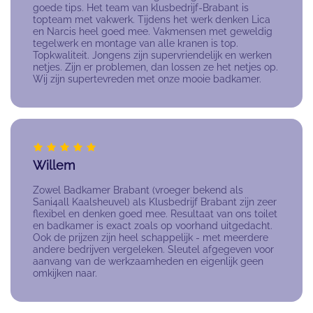
goede tips. Het team van klusbedrijf-Brabant is
topteam met vakwerk. Tijdens het werk denken Lica
en Narcis heel goed mee. Vakmensen met geweldig
tegelwerk en montage van alle kranen is top.
Topkwaliteit. Jongens zijn supervriendelijk en werken
netjes. Zijn er problemen, dan lossen ze het netjes op.
Wij zijn supertevreden met onze mooie badkamer.
Willem
Zowel Badkamer Brabant (vroeger bekend als
Sani4all Kaalsheuvel) als Klusbedrijf Brabant zijn zeer
flexibel en denken goed mee. Resultaat van ons toilet
en badkamer is exact zoals op voorhand uitgedacht.
Ook de prijzen zijn heel schappelijk - met meerdere
andere bedrijven vergeleken. Sleutel afgegeven voor
aanvang van de werkzaamheden en eigenlijk geen
omkijken naar.