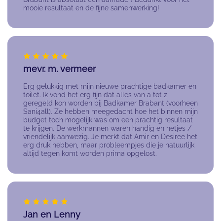
mooie resultaat en de fijne samenwerking!
mevr. m. vermeer
Erg gelukkig met mijn nieuwe prachtige badkamer en
toilet. Ik vond het erg fijn dat alles van a tot z
geregeld kon worden bij Badkamer Brabant (voorheen
Sani4all). Ze hebben meegedacht hoe het binnen mijn
budget toch mogelijk was om een prachtig resultaat
te krijgen. De werkmannen waren handig en netjes /
vriendelijk aanwezig. Je merkt dat Amir en Desiree het
erg druk hebben, maar probleempjes die je natuurlijk
altijd tegen komt worden prima opgelost.
Jan en Lenny