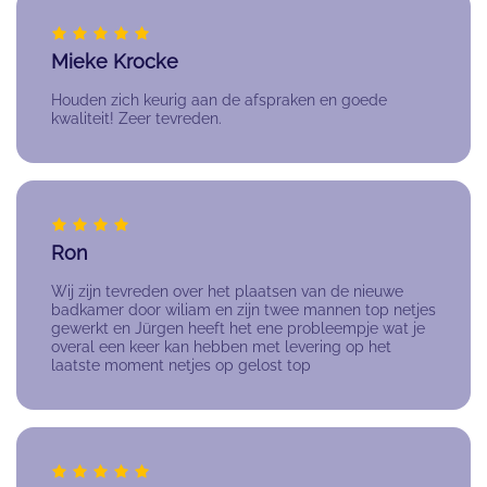
Mieke Krocke
Houden zich keurig aan de afspraken en goede
kwaliteit! Zeer tevreden.
Ron
Wij zijn tevreden over het plaatsen van de nieuwe
badkamer door wiliam en zijn twee mannen top netjes
gewerkt en Jürgen heeft het ene probleempje wat je
overal een keer kan hebben met levering op het
laatste moment netjes op gelost top