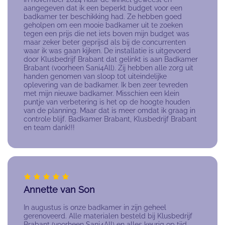
aangegeven dat ik een beperkt budget voor een
badkamer ter beschikking had. Ze hebben goed
geholpen om een mooie badkamer uit te zoeken
tegen een prijs die net iets boven mijn budget was
maar zeker beter geprijsd als bij de concurrenten
waar ik was gaan kijken. De installatie is uitgevoerd
door Klusbedrijf Brabant dat gelinkt is aan Badkamer
Brabant (voorheen Sani4All). Zij hebben alle zorg uit
handen genomen van sloop tot uiteindelijke
oplevering van de badkamer. Ik ben zeer tevreden
met mijn nieuwe badkamer. Misschien een klein
puntje van verbetering is het op de hoogte houden
van de planning. Maar dat is meer omdat ik graag in
controle blijf. Badkamer Brabant, Klusbedrijf Brabant
en team dank!!!
Annette van Son
In augustus is onze badkamer in zijn geheel
gerenoveerd. Alle materialen besteld bij Klusbedrijf
Brabant (voorheen Sani4All) en alles keurig op tijd