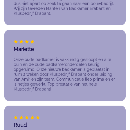
dus niet apart op zoek te gaan naar een bouwbedrijf.
Wij zijn tevreden klanten van Badkamer Brabant en
Klusbedrijf Brabant.
Mariette
Onze oude badkamer is vakkundig gesloopt en alle
puin en de oude badkameronderdelen keurig
opgeruimd. Onze nieuwe badkamer is geplaatst in
ruim 2 weken door Klusbedrijf Brabant onder leiding
van Amir en zijn team. Communicatie liep prima en er
is netjes gewerkt. Top prestatie van het hele
Klusbedrijf Brabant!
Ruud