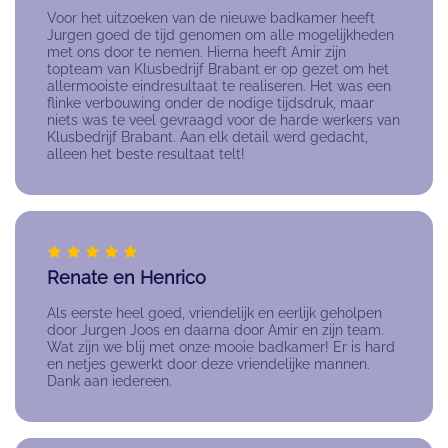
Voor het uitzoeken van de nieuwe badkamer heeft
Jurgen goed de tijd genomen om alle mogelijkheden
met ons door te nemen. Hierna heeft Amir zijn
topteam van Klusbedrijf Brabant er op gezet om het
allermooiste eindresultaat te realiseren. Het was een
flinke verbouwing onder de nodige tijdsdruk, maar
niets was te veel gevraagd voor de harde werkers van
Klusbedrijf Brabant. Aan elk detail werd gedacht,
alleen het beste resultaat telt!
Renate en Henrico
Als eerste heel goed, vriendelijk en eerlijk geholpen
door Jurgen Joos en daarna door Amir en zijn team.
Wat zijn we blij met onze mooie badkamer! Er is hard
en netjes gewerkt door deze vriendelijke mannen.
Dank aan iedereen.