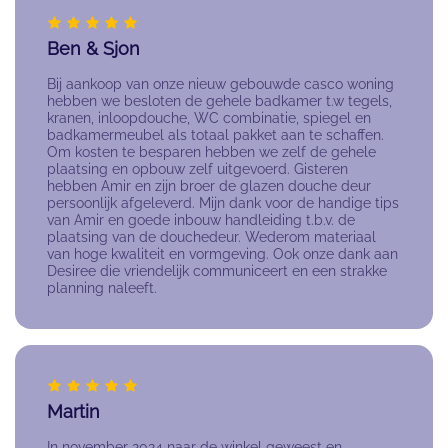
Ben & Sjon
Bij aankoop van onze nieuw gebouwde casco woning
hebben we besloten de gehele badkamer t.w tegels,
kranen, inloopdouche, WC combinatie, spiegel en
badkamermeubel als totaal pakket aan te schaffen.
Om kosten te besparen hebben we zelf de gehele
plaatsing en opbouw zelf uitgevoerd. Gisteren
hebben Amir en zijn broer de glazen douche deur
persoonlijk afgeleverd. Mijn dank voor de handige tips
van Amir en goede inbouw handleiding t.b.v. de
plaatsing van de douchedeur. Wederom materiaal
van hoge kwaliteit en vormgeving. Ook onze dank aan
Desiree die vriendelijk communiceert en een strakke
planning naleeft.
Martin
In november 2024 naar de winkel geweest en