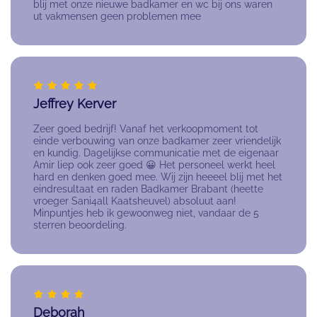
blij met onze nieuwe badkamer en wc bij ons waren
ut vakmensen geen problemen mee
Jeffrey Kerver
Zeer goed bedrijf! Vanaf het verkoopmoment tot
einde verbouwing van onze badkamer zeer vriendelijk
en kundig. Dagelijkse communicatie met de eigenaar
Amir liep ook zeer goed 😀 Het personeel werkt heel
hard en denken goed mee. Wij zijn heeeel blij met het
eindresultaat en raden Badkamer Brabant (heette
vroeger Sani4all Kaatsheuvel) absoluut aan!
Minpuntjes heb ik gewoonweg niet, vandaar de 5
sterren beoordeling.
Deborah