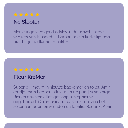
Nc Slooter
Mooie tegels en goed advies in de winkel. Harde
werkers van Klusbedrijf Brabant die in korte tijd onze
prachtige badkamer maakten.
Fleur KraMer
Super blij met mijn nieuwe badkamer en toilet. Amir
en zijn team hebben alles tot in de puntjes verzorgd.
Binnen 2 weken alles gesloopt en opnieuw
opgebouwd. Communicatie was ook top. Zou het
zeker aanraden bij vrienden en familie. Bedankt Amir!