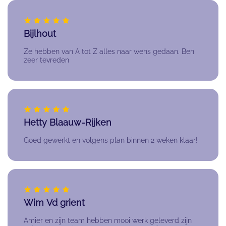
Bijlhout
Ze hebben van A tot Z alles naar wens gedaan. Ben
zeer tevreden
Hetty Blaauw-Rijken
Goed gewerkt en volgens plan binnen 2 weken klaar!
Wim Vd grient
Amier en zijn team hebben mooi werk geleverd zijn