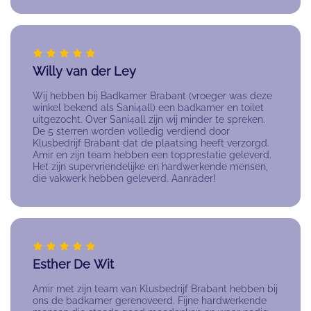
Willy van der Ley
Wij hebben bij Badkamer Brabant (vroeger was deze
winkel bekend als Sani4all) een badkamer en toilet
uitgezocht. Over Sani4all zijn wij minder te spreken.
De 5 sterren worden volledig verdiend door
Klusbedrijf Brabant dat de plaatsing heeft verzorgd.
Amir en zijn team hebben een topprestatie geleverd.
Het zijn supervriendelijke en hardwerkende mensen,
die vakwerk hebben geleverd. Aanrader!
Esther De Wit
Amir met zijn team van Klusbedrijf Brabant hebben bij
ons de badkamer gerenoveerd. Fijne hardwerkende