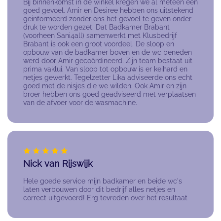
Bij binnenkomst in de winkel kregen we al meteen een
goed gevoel. Amir en Desiree hebben ons uitstekend
geinformeerd zonder ons het gevoel te geven onder
druk te worden gezet. Dat Badkamer Brabant
(voorheen Sani4all) samenwerkt met Klusbedrijf
Brabant is ook een groot voordeel. De sloop en
opbouw van de badkamer boven en de wc beneden
werd door Amir gecoördineerd. Zijn team bestaat uit
prima vaklui. Van sloop tot opbouw is er keihard en
netjes gewerkt. Tegelzetter Lika adviseerde ons echt
goed met de nisjes die we wilden. Ook Amir en zijn
broer hebben ons goed geadviseerd met verplaatsen
van de afvoer voor de wasmachine.
Nick van Rijswijk
Hele goede service mijn badkamer en beide wc's
laten verbouwen door dit bedrijf alles netjes en
correct uitgevoerd! Erg tevreden over het resultaat