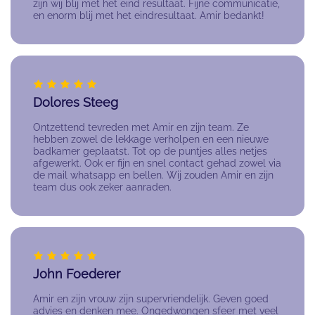
zijn wij blij met het eind resultaat. Fijne communicatie,
en enorm blij met het eindresultaat. Amir bedankt!
Dolores Steeg
Ontzettend tevreden met Amir en zijn team. Ze
hebben zowel de lekkage verholpen en een nieuwe
badkamer geplaatst. Tot op de puntjes alles netjes
afgewerkt. Ook er fijn en snel contact gehad zowel via
de mail whatsapp en bellen. Wij zouden Amir en zijn
team dus ook zeker aanraden.
John Foederer
Amir en zijn vrouw zijn supervriendelijk. Geven goed
advies en denken mee. Ongedwongen sfeer met veel